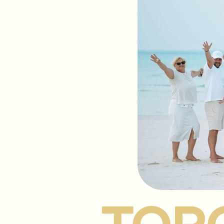
Устали уп
Пора созд
вы будете
Dr. K
Ваш Следующий