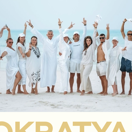
равлять бизнесом вчерашнего дня?
авать будущее, в котором
 править мирами возможностей.
URCH
 Мир Начинается Здесь. На