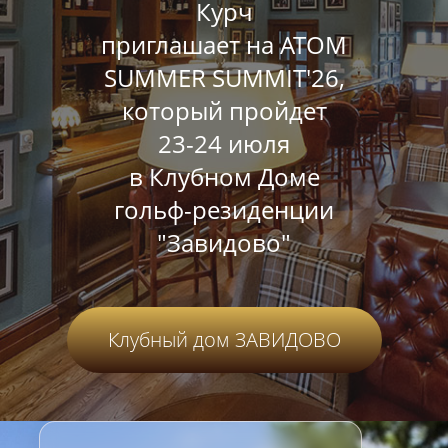
Курч
приглашает на ATOM
SUMMER SUMMIT'26,
который пройдет
23-24 июля
в Клубном Доме
гольф-резиденции
"Завидово"
Клубный дом ЗАВИДОВО