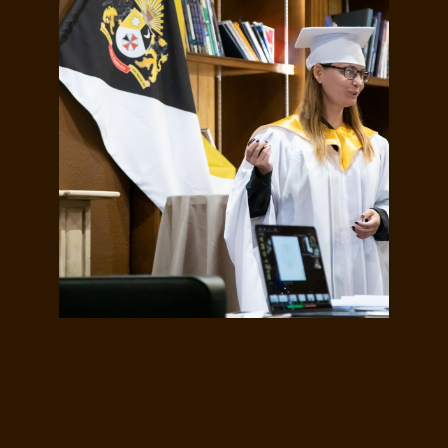
Защита эссе по БИО-
Эдвайзингу
Завидово, июнь 2024
г.