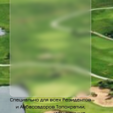
среди бизнес элиты.
Многие выпускники, пройдя
программы трансформации в
АТОМе, становятся любителями и
профессионалами гольфа.
Популяризируя этот
вид спорта, АТОМ уже
в 6-ый раз организовывает
турниры "ATOM GOLF CUP"
и Кубок для новичков
"FIRST STEP ATOM CUP'26"
Специально для всех Резидентов
и Амбассадоров Топократии,