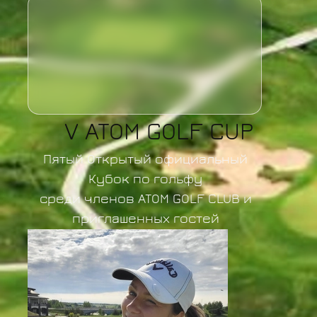
V ATOM GOLF CUP
Пятый Открытый официальный
Кубок по гольфу
среди членов ATOM GOLF CLUB и
приглашенных гостей