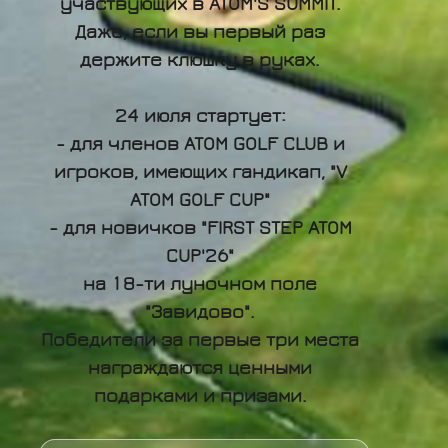
участвующих в ATOM'S SUMMIT.
Даже, если вы первый раз
держите клюшку в руках.
24 июля стартует:
- для членов ATOM GOLF CLUB и
игроков, имеющих гандикап, "V
ATOM GOLF CUP"
- для новичков "FIRST STEP ATOM
CUP'26"
на 18-ти луночном поле
"Завидово".
Победители за первые три места
награждаются ценными
подарками и призами.