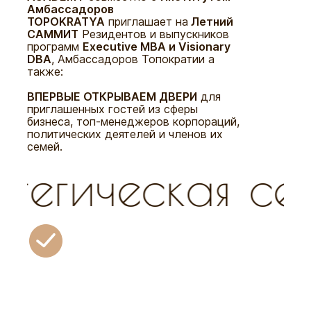
Амбассадоров
TOPOKRATYA
приглашает на
Летний
САММИТ
Резидентов и выпускников
программ
Executive MBA и Visionary
DBA
, Амбассадоров Топократии а
также:
ВПЕРВЫЕ ОТКРЫВАЕМ ДВЕРИ
для
приглашенных гостей из сферы
бизнеса, топ-менеджеров корпораций,
политических деятелей и членов их
семей.
ия
•
V Турнир по