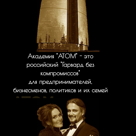
Академия "АТОМ" - это
российский "Гарвард без
компромиссов"
для предпринимателей,
бизнесменов, политиков и их семей
ATOM
Где вместо лекций — персональная трансформация
помимо диплома — портфель бизнесов
а вместо кампуса — экосистема для династий
в формате менторства и глубинного консалтинга