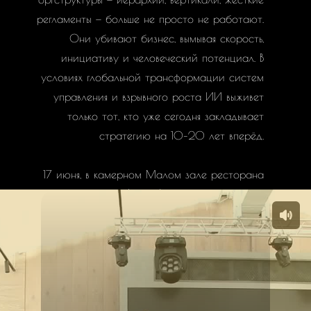
регламенты — больше не просто не работают.
Они убивают бизнес, вымывая скорость,
инициативу и человеческий потенциал. В
условиях глобальной трансформации систем
управления и взрывного роста ИИ выживет
только тот, кто уже сегодня закладывает
стратегию на 10–20 лет вперёд.
17 июня, в камерном Малом зале ресторана
«Боярский» (1 этаж), мы приглашаем вас
примерить роль архитектора будущего. Это не
обучение. Это трансформация вашего
мышления и живой консалтинг вашего реального
проекта через оптику двух уникальных
программ Академии АТОМ.