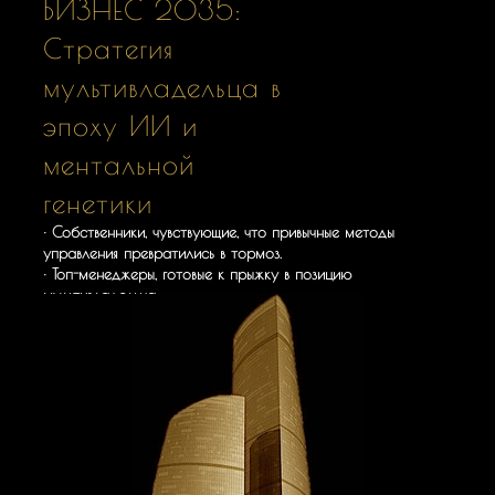
БИЗНЕС 2035:
Стратегия
мультивладельца в
эпоху ИИ и
ментальной
генетики
· Собственники, чувствующие, что привычные методы
управления превратились в тормоз.
· Топ-менеджеры, готовые к прыжку в позицию
мультивладельца.
· Предприниматели, осознавшие необходимость
долгосрочной стратегии и человекоцентричности как
главного оружия.
Академия «АТОМ»
приглашает на День
открытых дверей: