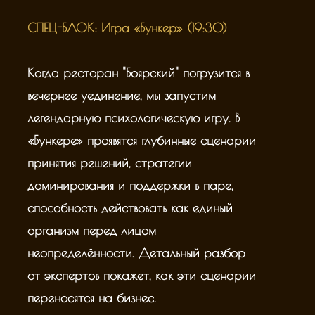
Никакой теории — только прикладная
СПЕЦ-БЛОК: Игра «Бункер» (19:30)
работа.
Почему правильный союз — это самый
Когда ресторан "Боярский" погрузится в
прочный из всех возможных бизнес-
вечернее уединение, мы запустим
партнёрств. Живой разбор ваших пар,
легендарную психологическую игру. В
ролей, скрытых динамик и точек роста.
«Бункере» проявятся глубинные сценарии
Как мужское и женское, объединяясь в
принятия решений, стратегии
общей миссии, создают непробиваемый
доминирования и поддержки в паре,
фундамент для Империи.
способность действовать как единый
4
организм перед лицом
неопределённости. Детальный разбор
от экспертов покажет, как эти сценарии
переносятся на бизнес.