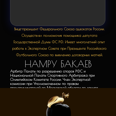
ЕЛЕНА КУРЧ
Вице-президент Федерального Союза адвокатов России.
Осуществлял полномочия помощника депутата
ТОП Советник. Доктор философии бизнеса и политики
Основатель и CEO Dr. KURCH TOP Management
Государственной Думы ФС РФ. Имеет многолетний опыт
Academy
работы в Экспертном Совете при Президенте Российского
Зав. кафедры EMBA и DBA Факультета философии
бизнеса и политики в Open European Academy of
Футбольного Союза по выявлению договорных матчей.
Economics and Politics (Чехия)
НАМРУ БАКАЕВ
Ценности Академии "АТОМ"
Private
Арбитр Палаты по разрешению споров РФС и
Национальной Палаты Спортивного Арбитража при
Practice
Олимпийском Комитете России. Член Экспертной
комиссии при Уполномоченном по правам
предпринимателей по Московской области по защите
Prestige
прав предпринимателей.
Специально
Трансформация мышления собственника уникальна,
а развитие и масштабирование бизнеса всегда
приглашенный
требуют индивидуального подхода, поскольку не
существует универсальных методик и готовых
решений