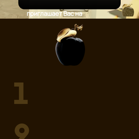
приглашает Вас на
несколько часов
абсолютно БЕСПЛАТНО
стать Докторантом
Академии
17 июня 2026 г.
с 12:00 до 19:00 час.
1
и приватная часть
с 19:00 до 23:00 час.
Москва,
ресторан "Боярский"
2
Dr. KURCH