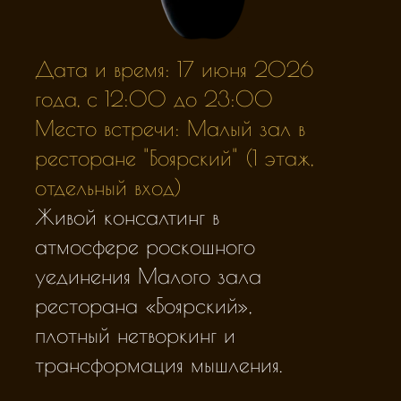
гость
Знания прежде всего должны стать ежедневной практикой
и только тогда от них есть польза
и высокая степень усвоения до 95 %
Наши выпускники программ EMBA и DBA —
Дата и время: 17 июня 2026
лидеры российского и международного бизнеса.
Они несут высокие стандарты и культуру
года, с 12:00 до 23:00
управления. Это элита, формирующая будущее.
Место встречи: Малый зал в
ресторане "Боярский" (1 этаж,
отдельный вход)
Живой консалтинг в
атмосфере роскошного
уединения Малого зала
ресторана «Боярский»,
плотный нетворкинг и
трансформация мышления.