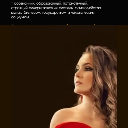
- осознанный, образованный, патриотичный,
строящий синергетические системы взаимодействия
между бизнесом, государством и человеческим
социумом.
Люди
- это новая нефть, новое
"черное золото"
цифровой экономики!
И на этом пути необходимы компетентные
управленцы, обладающие новаторскими цифровыми
методами менеджмента, визионерским взглядом на
развитие "человеческого капитала".
Да прибудет с вами прибыль!
Автор программ